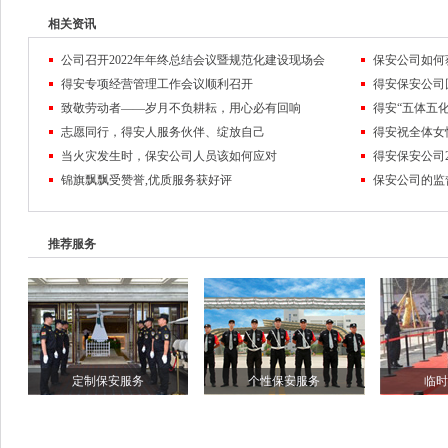
相关资讯
公司召开2022年年终总结会议暨规范化建设现场会
保安公司如何
得安专项经营管理工作会议顺利召开
致敬劳动者——岁月不负耕耘，用心必有回响
得安“五体五化
志愿同行，得安人服务伙伴、绽放自己
得安祝全体女
当火灾发生时，保安公司人员该如何应对
锦旗飘飘受赞誉,优质服务获好评
保安公司的监
推荐服务
定制保安服务
个性保安服务
临时