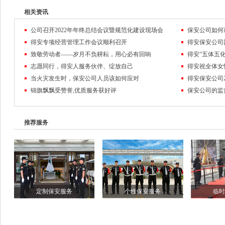
相关资讯
公司召开2022年年终总结会议暨规范化建设现场会
保安公司如何
得安专项经营管理工作会议顺利召开
致敬劳动者——岁月不负耕耘，用心必有回响
得安“五体五化
志愿同行，得安人服务伙伴、绽放自己
得安祝全体女
当火灾发生时，保安公司人员该如何应对
锦旗飘飘受赞誉,优质服务获好评
保安公司的监
推荐服务
定制保安服务
个性保安服务
临时