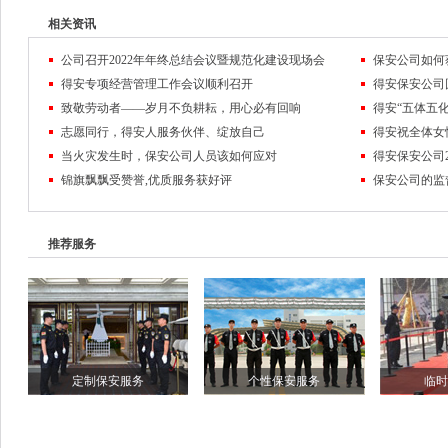
相关资讯
公司召开2022年年终总结会议暨规范化建设现场会
保安公司如何
得安专项经营管理工作会议顺利召开
致敬劳动者——岁月不负耕耘，用心必有回响
得安“五体五化
志愿同行，得安人服务伙伴、绽放自己
得安祝全体女
当火灾发生时，保安公司人员该如何应对
锦旗飘飘受赞誉,优质服务获好评
保安公司的监
推荐服务
定制保安服务
个性保安服务
临时