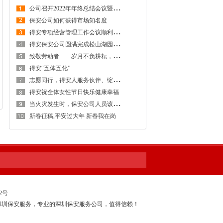
公
司召开2022年年终总结会议暨规范化建设现场会
保安公司如何获得市场知名度
得
安专项经营管理工作会议顺利召开
得
安保安公司圆满完成松山湖园区2022年度第2期保安员培训暨资格考试工作
致
敬劳动者——岁月不负耕耘，用心必有回响
得安“五体五化”
志
愿同行，得安人服务伙伴、绽放自己
得安祝全体女性节日快乐健康幸福
当
火灾发生时，保安公司人员该如何应对
新春征稿,平安过大年 新春我在岗
52号
深圳保安服务，专业的深圳保安服务公司，值得信赖！