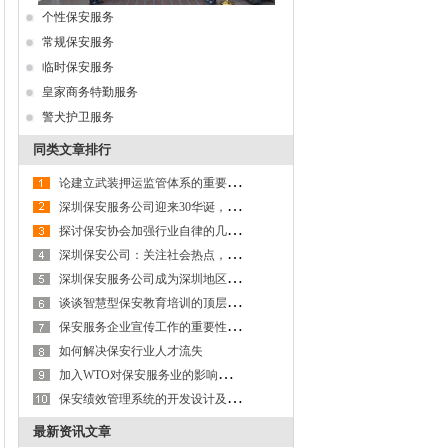
个性保安服务
常规保安服务
临时保安服务
皇家商务特勤服务
警犬护卫服务
同类文章排行
论
建立武装押运监管体系的重要性和构建设想
深
圳保安服务公司迎来30华诞，举行“风雨同行合作共赢”主题活动
探
讨保安协会加强行业自律的几点思考
深
圳保安公司：关注社会热点，发挥技防优势
深
圳保安服务公司成为深圳地区保安行业第一家现代化管理模式的企业
谈
谈智慧型保安教育培训的顶层设想对我国保安服务业的重要性
保
安服务企业宣传工作的重要性及开展保安宣传的途径
如何解决保安行业人才流失
加
入WTO对保安服务业的影响及对策思考
保
安绩效管理系统的开发设计及实施管理
最新资讯文章