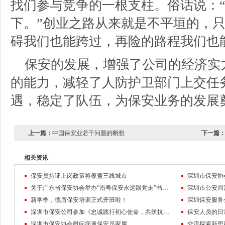
找们参与竞争的一根支柱。俗话说：
下。”创业之路从来就是不平垣的，
碍我们也能跨过，再险的路程我们也
保安的发展，增强了公司的经济实力
的能力，减轻了人防护卫部门上交任
遇，稳定了队伍，为保安业务的发展
上一篇：
中国保安业若干问题的断想
下一篇
相关资讯
保安员持证上岗政策将覆盖三线城市
关于广东省保安协会举办“南粤保安永远跟党走”书画摄影比赛的通知
新学季，德盾保安培训正式开班啦！
深圳市保安公司参加《忠诚践行初心使命，共筑抗议抗洪长城》为主题的保安行业宣传日活动
保安人员的日
深圳市保安协会慰问病逝保安员家属
交流探索新思