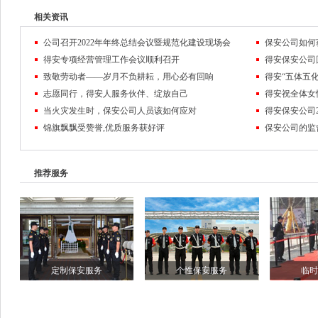
相关资讯
公司召开2022年年终总结会议暨规范化建设现场会
保安公司如何
得安专项经营管理工作会议顺利召开
致敬劳动者——岁月不负耕耘，用心必有回响
得安“五体五化
志愿同行，得安人服务伙伴、绽放自己
得安祝全体女
当火灾发生时，保安公司人员该如何应对
锦旗飘飘受赞誉,优质服务获好评
保安公司的监
推荐服务
定制保安服务
个性保安服务
临时